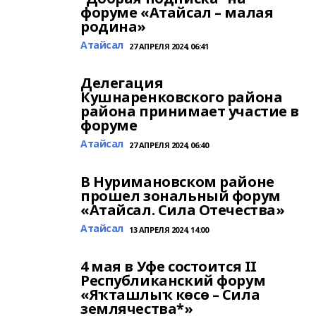
форуме «Атайсал – малая
родина»
Атайсал
27 АПРЕЛЯ 2024, 06:41
Делегация
Кушнаренковского района
района принимает участие в
форуме
Атайсал
27 АПРЕЛЯ 2024, 06:40
В Нуримановском районе
прошел зональный форум
«Атайсал. Сила Отечества»
Атайсал
13 АПРЕЛЯ 2024, 14:00
4 мая в Уфе состоится II
Республиканский форум
«Яҡташлыҡ көсө – Сила
землячества*»