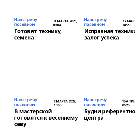
Навстречу
Навстречу
31 МАРТА 2023,
17 МАРТ
посевной
посевной
06:04
04:29
Готовят технику,
Исправная техник
семена
залог успеха
Навстречу
Навстречу
2 МАРТА 2022,
10 АПРЕ
посевной
посевной
10:50
06:25
В мастерской
Будни референтн
готовятся к весеннему
центра
севу