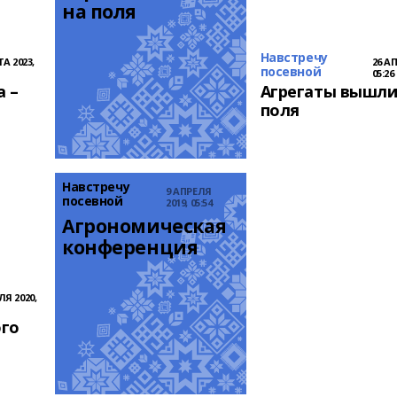
на поля
Навстречу
А 2023,
26 АП
посевной
05:26
а –
Агрегаты вышли
поля
Навстречу
9 АПРЕЛЯ
посевной
2019, 05:54
Агрономическая 
конференция
ЛЯ 2020,
ого