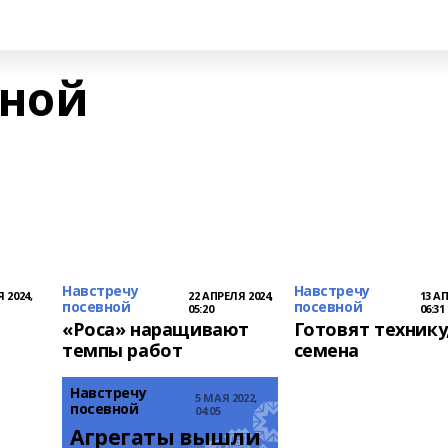
вной
Навстречу
Навстречу
 2024,
22 АПРЕЛЯ 2024,
13 АП
посевной
посевной
05:20
06:31
«Роса» наращивают
Готовят технику
темпы работ
семена
Навстречу
5 МАЯ 2022,
посевной
04:05
Агрегаты вышли 