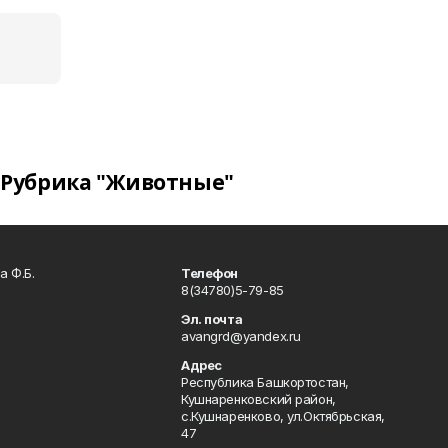
Рубрика "Животные"
а Ф.Б.
Телефон
8(34780)5-79-85
Эл. почта
avangrd@yandex.ru
Адрес
Республика Башкортостан,
Кушнаренковский район,
с.Кушнаренково, ул.Октябрьская,
47