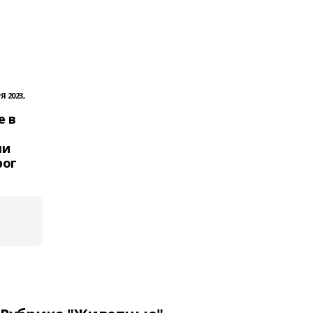
Я 2023,
е в
ли
рог