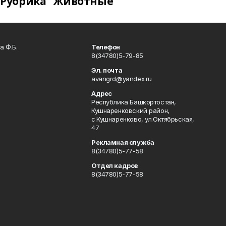
Рубрика "Животные"
а Ф.Б.
Телефон
8(34780)5-79-85
Эл. почта
avangrd@yandex.ru
Адрес
Республика Башкортостан,
Кушнаренковский район,
с.Кушнаренково, ул.Октябрьская,
47
Рекламная служба
8(34780)5-77-58
Отдел кадров
8(34780)5-77-58