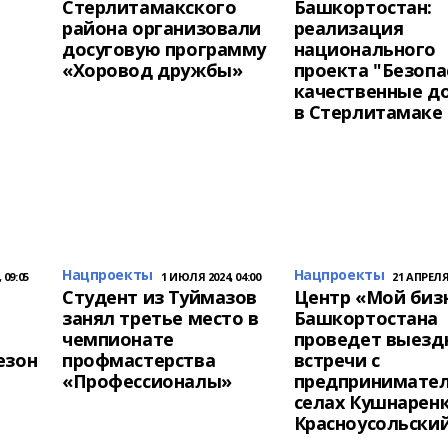
Стерлитамакского
Башкортостан:
района организовали
реализация
досуговую программу
национального
«Хоровод дружбы»
проекта "Безоп
качественные д
в Стерлитамаке
Нацпроекты
Нацпроекты
 09:05
1 ИЮЛЯ 2024, 04:00
21 АПРЕЛЯ 
Студент из Туймазов
Центр «Мой биз
занял третье место в
Башкортостана
чемпионате
проведет выезд
езон
профмастерства
встречи с
«Профессионалы»
предпринимател
селах Кушнарен
Красноусольски