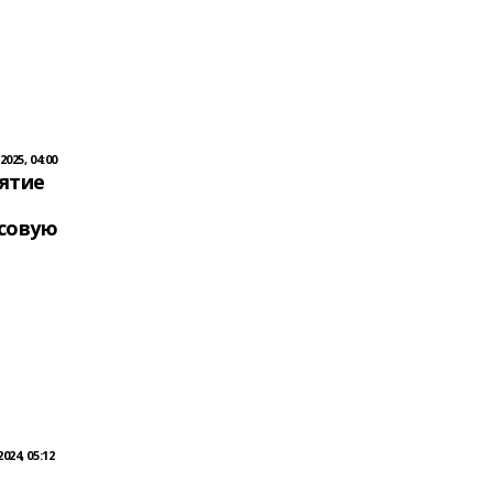
025, 04:00
ятие
совую
24, 05:12