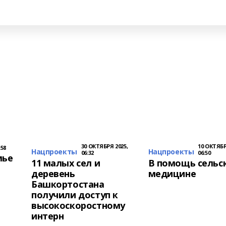
30 ОКТЯБРЯ 2025,
10 ОКТЯБР
:58
Нацпроекты
Нацпроекты
06:32
06:50
мье
11 малых сел и
В помощь сельс
деревень
медицине
Башкортостана
получили доступ к
высокоскоростному
интерн