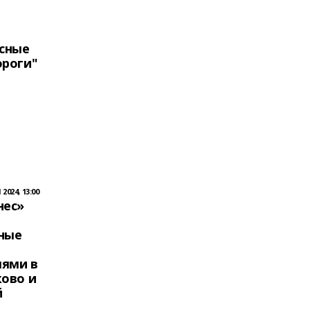
асные
ороги"
2024, 13:00
нес»
ные
ями в
ково и
й