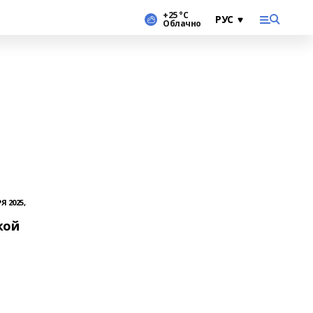
+25 °С
Облачно
Я 2025,
кой