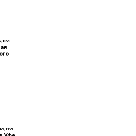
, 10:25
ная
ого
1, 11:21
 в Уфе