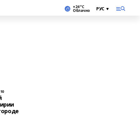
+24 °С
Облачно
:10
й
кирии
городе