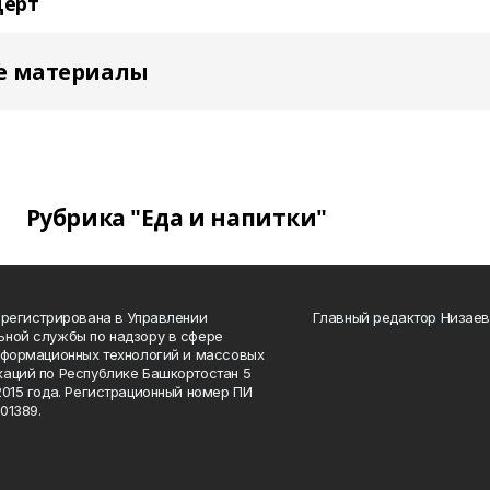
церт
е материалы
Рубрика "Еда и напитки"
арегистрирована в Управлении
Главный редактор Низаев
ной службы по надзору в сфере
нформационных технологий и массовых
аций по Республике Башкортостан 5
2015 года. Регистрационный номер ПИ
01389.