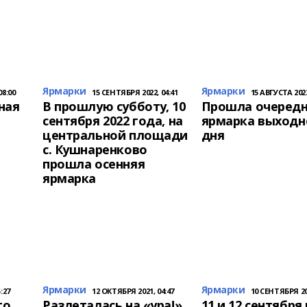
Ярмарки
Ярмарки
08:00
15 СЕНТЯБРЯ 2022, 04:41
15 АВГУСТА 2022
ная
В прошлую субботу, 10
Прошла очеред
сентября 2022 года, на
ярмарка выходн
центральной площади
дня
с. Кушнаренково
прошла осенняя
ярмарка
Ярмарки
Ярмарки
:27
12 ОКТЯБРЯ 2021, 04:47
10 СЕНТЯБРЯ 202
го
Разлеталась на «ура!»
11 и 12 сентября