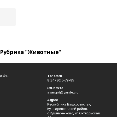
Рубрика "Животные"
а Ф.Б.
Телефон
8(34780)5-79-85
Эл. почта
avangrd@yandex.ru
Адрес
Республика Башкортостан,
Кушнаренковский район,
с.Кушнаренково, ул.Октябрьская,