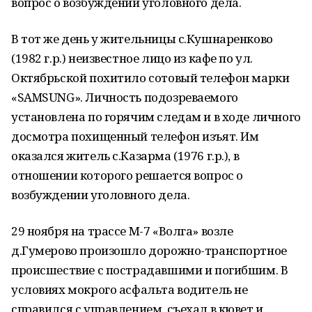
вопрос о возбуждении уголовного дела.
В тот же день у жительницы с.Кушнаренково
(1982 г.р.) неизвестное лицо из кафе по ул.
Октябрьской похитило сотовый телефон марки
«SAMSUNG». Личность подозреваемого
установлена по горячим следам и в ходе личного
досмотра похищенный телефон изъят. Им
оказался житель с.Казарма (1976 г.р.), в
отношении которого решается вопрос о
возбуждении уголовного дела.
29 ноября на трассе М-7 «Волга» возле
д.Гумерово произошло дорожно-транспортное
происшествие с пострадавшими и погибшим. В
условиях мокрого асфальта водитель не
справился с управлением, съехал в кювет и