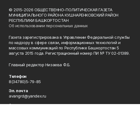
© 2015-2026 ОБЩЕСТВЕННО-ПОЛИТИЧЕСКАЯ ГАЗЕТА
МУНИЦИПАЛЬНОГО РАЙОНА КУШНАРЕНКОВСКИЙ РАЙОН
РЕСПУБЛИКИ БАШКОРТОСТАН
Об использовании персональных данных
Газета зарегистрирована в Управлении Федеральной службы
по надзору в сфере связи, информационных технологий и
массовых коммуникаций по Республике Башкортостан 5
августа 2015 года. Регистрационный номер ПИ № ТУ 02-01389.
Главный редактор Низаева Ф.Б.
Телефон
8(34780)5-79-85
Эл. почта
avangrd@yandex.ru
Адрес
Республика Башкортостан, Кушнаренковский район,
с.Кушнаренково, ул.Октябрьская, 47
Рекламная служба
8(34780)5-77-58
Отдел кадров