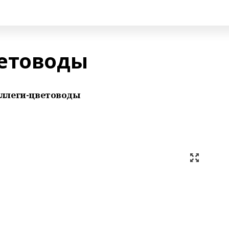
етоводы
оллеги-цветоводы