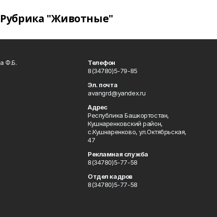
Рубрика "Животные"
а Ф.Б.
Телефон
8(34780)5-79-85
Эл. почта
avangrd@yandex.ru
Адрес
Республика Башкортостан,
Кушнаренковский район,
с.Кушнаренково, ул.Октябрьская,
47
Рекламная служба
8(34780)5-77-58
Отдел кадров
8(34780)5-77-58