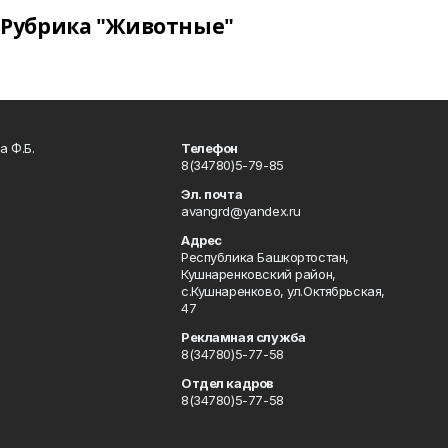
Рубрика "Животные"
а Ф.Б.
Телефон
8(34780)5-79-85
Эл. почта
avangrd@yandex.ru
Адрес
Республика Башкортостан,
Кушнаренковский район,
с.Кушнаренково, ул.Октябрьская,
47
Рекламная служба
8(34780)5-77-58
Отдел кадров
8(34780)5-77-58