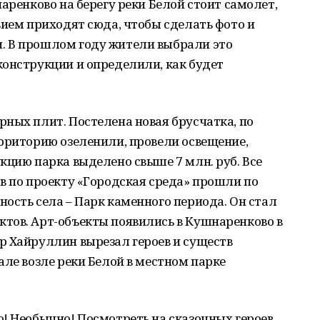
аренково на берегу реки Белой стоит самолет,
вием приходят сюда, чтобы сделать фото и
. В прошлом году жители выбрали это
конструкции и определили, как будет
ных плит. Постелена новая брусчатка, по
рриторию озеленили, провели освещение,
кцию парка выделено свыше 7 млн. руб. Все
в по проекту «Городская среда» прошли по
ость села – Парк каменного периода. Он стал
тов. Арт-объекты появились в Кушнаренково в
р Хайруллин вырезал героев и существ
але возле реки Белой в местном парке
! Необычно! Посмотреть на сказочных героев