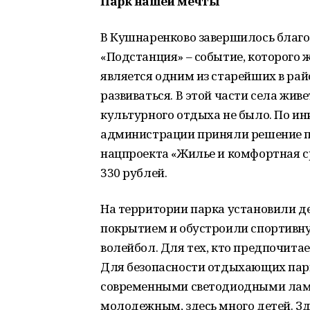
Парк нашей мечты
В Кушнаренково завершилось благо
«Подстанция» – событие, которого
является одним из старейших в рай
развиваться. В этой части села жив
культурного отдыха не было. По и
администрации приняли решение по
нацпроекта «Жилье и комфортная ср
330 рублей.
На территории парка установили д
покрытием и обустроили спортивну
волейбол. Для тех, кто предпочита
Для безопасности отдыхающих парк
современными светодиодными лам
молодежным, здесь много детей. Зд