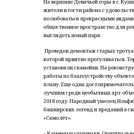
На вершине Девичьей горы в с. Кушн
жители и гости района с удовольст
полюбоваться прекрасными видами
общественное пространство для ре
выглядеть новый парк.
Проведен демонтаж старых тротуар
которой приятно прогуливаться. Те
установили скамейки. На реконстру
работы по благоустройству объекто
плану. Еще одна достопримечательн
лучшим среди необычных арт-объек
2018 году. Народный умелец Ильфи
башкирских легенд и преданий в ск
«Самолёт».
– Каменные ступеньки. Оригинально