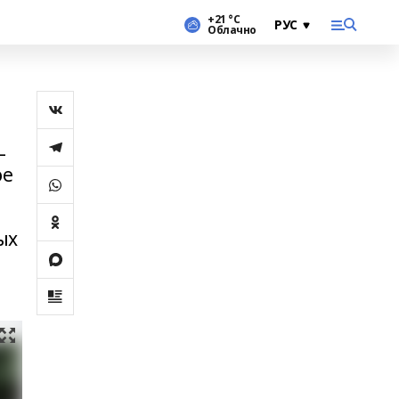
+21 °С
Облачно
–
ое
ых