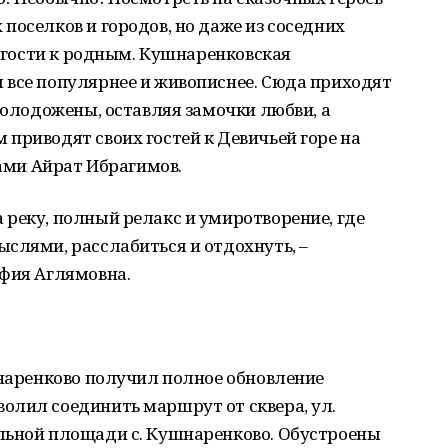
поселков и городов, но даже из соседних
в гости к родным. Кушнаренковская
 все популярнее и живописнее. Сюда приходят
 молодожены, оставляя замочки любви, а
приводят своих гостей к Девичьей горе на
нами Айрат Ибрагимов.
реку, полный релакс и умиротворение, где
слями, расслабиться и отдохнуть, –
ьфия Аглямовна.
шнаренково получил полное обновление
олил соединить маршрут от сквера, ул.
льной площади с. Кушнаренково. Обустроены