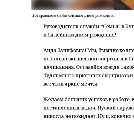
Поздравляем с юбилейным днем рождения!
Руководителя службы “Семья” в Ку
юбилейным днем рождения!
Аида Занифовна! Мы, бывшие коллег
побольше жизненной энергии, изоби
начинаниях. Оставайся всегда тако
будет много приятных сюрпризов и 
все твои яркие мечты.
Желаем больших успехов в работе, 
поставленных задач. Пускай окружа
никогда не покидает. Ну и, конечно