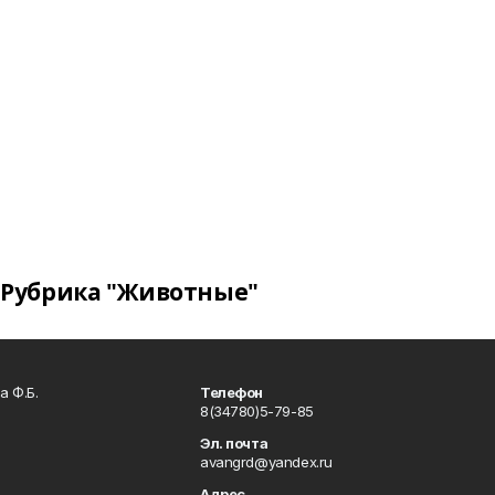
Рубрика "Животные"
а Ф.Б.
Телефон
8(34780)5-79-85
Эл. почта
avangrd@yandex.ru
Адрес