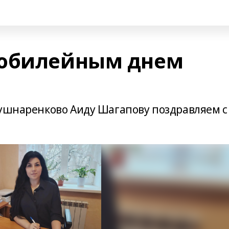
 юбилейным днем
Кушнаренково Аиду Шагапову поздравляем с