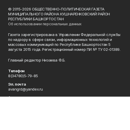
© 2015-2026 ОБЩЕСТВЕННО-ПОЛИТИЧЕСКАЯ ГАЗЕТА
МУНИЦИПАЛЬНОГО РАЙОНА КУШНАРЕНКОВСКИЙ РАЙОН
РЕСПУБЛИКИ БАШКОРТОСТАН
Об использовании персональных данных
Газета зарегистрирована в Управлении Федеральной службы
по надзору в сфере связи, информационных технологий и
массовых коммуникаций по Республике Башкортостан 5
августа 2015 года. Регистрационный номер ПИ № ТУ 02-01389.
Главный редактор Низаева Ф.Б.
Телефон
8(34780)5-79-85
Эл. почта
avangrd@yandex.ru
Адрес
Республика Башкортостан, Кушнаренковский район,
с.Кушнаренково, ул.Октябрьская, 47
Рекламная служба
8(34780)5-77-58
Отдел кадров