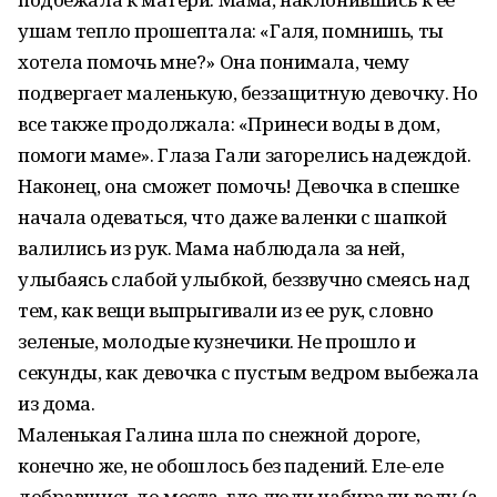
ушам тепло прошептала: «Галя, помнишь, ты
хотела помочь мне?» Она понимала, чему
подвергает маленькую, беззащитную девочку. Но
все также продолжала: «Принеси воды в дом,
помоги маме». Глаза Гали загорелись надеждой.
Наконец, она сможет помочь! Девочка в спешке
начала одеваться, что даже валенки с шапкой
валились из рук. Мама наблюдала за ней,
улыбаясь слабой улыбкой, беззвучно смеясь над
тем, как вещи выпрыгивали из ее рук, словно
зеленые, молодые кузнечики. Не прошло и
секунды, как девочка с пустым ведром выбежала
из дома.
Маленькая Галина шла по снежной дороге,
конечно же, не обошлось без падений. Еле-еле
добравшись до места, где люди набирали воду (а