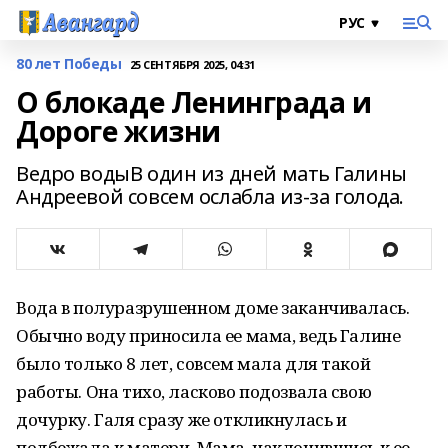
80 лет Победы
25 СЕНТЯБРЯ 2025, 04:31
О блокаде Ленинграда и
Дороге жизни
Ведро водыВ один из дней мать Галины
Андреевой совсем ослабла из-за голода.
Вода в полуразрушенном доме заканчивалась.
Обычно воду приносила ее мама, ведь Галине
было только 8 лет, совсем мала для такой
работы. Она тихо, ласково подозвала свою
дочурку. Галя сразу же откликнулась и
подбежала к матери. Мама, наклонившись к ее