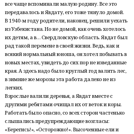
все чаще вспоминали малую родину. Все это
передавалось и Явдату, его тоже тянуло домой.
В 1940-м году родители, наконец, решили уехать
из Узбекистана. Но не домой, как очень хотелось
их детям, а в… Свердловскую область. Явдат был
рад такой перемене в своей жизни. Ведь, как и
всякий нормальный юноша, он хотел побывать в
новых местах, увидеть до сих пор не изведанные
края. А здесь надо было круглый год валить лес,
в зимние же морозы эта работа далеко не из
легких.
Взрослые валили деревья, а Явдат вместе с
другими ребятами очищал их от веток и коры.
Работать было опасно, со всех сторон частенько
слышались предупреждающие возгласы:
«Берегись!», «Осторожно!». Высоченные ели и