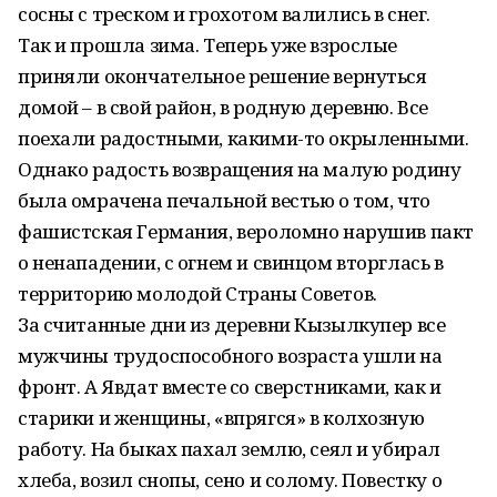
сосны с треском и грохотом валились в снег.
Так и прошла зима. Теперь уже взрослые
приняли окончательное решение вернуться
домой – в свой район, в родную деревню. Все
поехали радостными, какими-то окрыленными.
Однако радость возвращения на малую родину
была омрачена печальной вестью о том, что
фашистская Германия, вероломно нарушив пакт
о ненападении, с огнем и свинцом вторглась в
территорию молодой Страны Советов.
За считанные дни из деревни Кызылкупер все
мужчины трудоспособного возраста ушли на
фронт. А Явдат вместе со сверстниками, как и
старики и женщины, «впрягся» в колхозную
работу. На быках пахал землю, сеял и убирал
хлеба, возил снопы, сено и солому. Повестку о