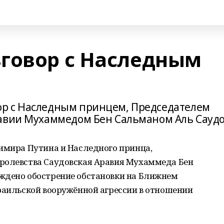
говор с Наследным
р с Наследным принцем, Председателем
равии Мухаммедом Бен Сальманом Аль Сауд
димира Путина и Наследного принца,
ролевства Саудовская Аравия Мухаммеда Бен
ждено обострение обстановки на Ближнем
раильской вооружённой агрессии в отношении