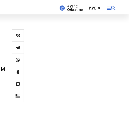
+21 °С
Облачно
ом