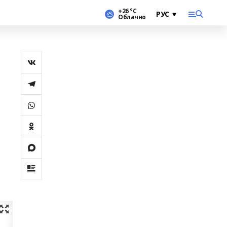
+26 °С
Облачно
м