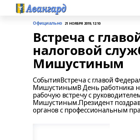
Официально
21 НОЯБРЯ 2019, 12:10
Встреча с глав
налоговой слу
Мишустиным
СобытияВстреча с главой Федер
МишустинымВ День работника на
рабочую встречу с руководител
Мишустиным.Президент поздравил
органов с профессиональным пр