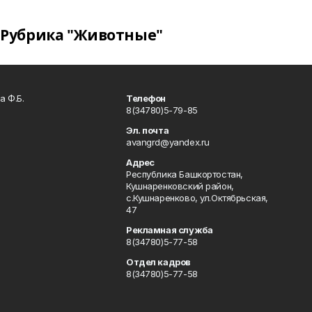
Рубрика "Животные"
а Ф.Б.
Телефон
8(34780)5-79-85
Эл. почта
avangrd@yandex.ru
Адрес
Республика Башкортостан,
Кушнаренковский район,
с.Кушнаренково, ул.Октябрьская,
47
Рекламная служба
8(34780)5-77-58
Отдел кадров
8(34780)5-77-58