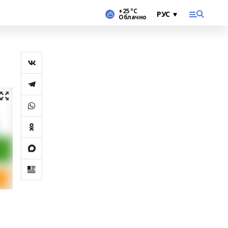
+25 °С
Облачно