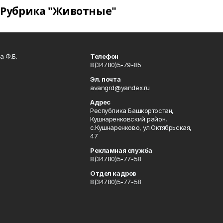
Рубрика "Животные"
а Ф.Б.
Телефон
8(34780)5-79-85
Эл. почта
avangrd@yandex.ru
Адрес
Республика Башкортостан,
Кушнаренковский район,
с.Кушнаренково, ул.Октябрьская,
47
Рекламная служба
8(34780)5-77-58
Отдел кадров
8(34780)5-77-58