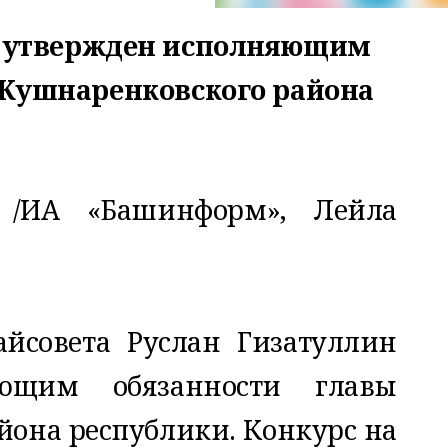
н утвержден исполняющим
 Кушнаренковского района
 /ИА «Башинформ», Лейла
айсовета Руслан Гизатуллин
яющим обязанности главы
йона республики. Конкурс на