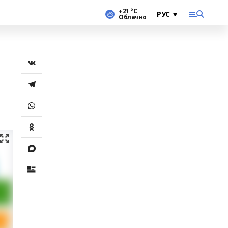
+21 °С
Облачно