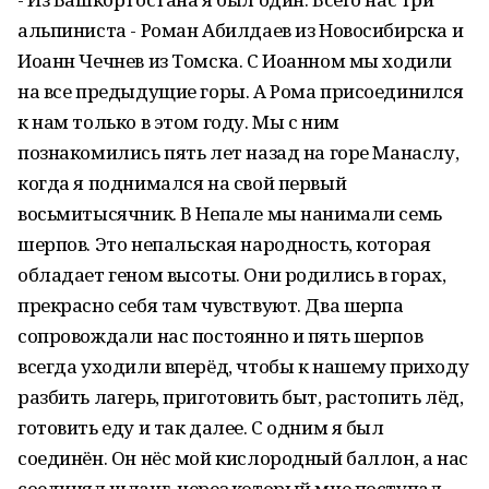
альпиниста - Роман Абилдаев из Новосибирска и
Иоанн Чечнев из Томска. С Иоанном мы ходили
на все предыдущие горы. А Рома присоединился
к нам только в этом году. Мы с ним
познакомились пять лет назад на горе Манаслу,
когда я поднимался на свой первый
восьмитысячник. В Непале мы нанимали семь
шерпов. Это непальская народность, которая
обладает геном высоты. Они родились в горах,
прекрасно себя там чувствуют. Два шерпа
сопровождали нас постоянно и пять шерпов
всегда уходили вперёд, чтобы к нашему приходу
разбить лагерь, приготовить быт, растопить лёд,
готовить еду и так далее. С одним я был
соединён. Он нёс мой кислородный баллон, а нас
соединял шланг, через который мне поступал