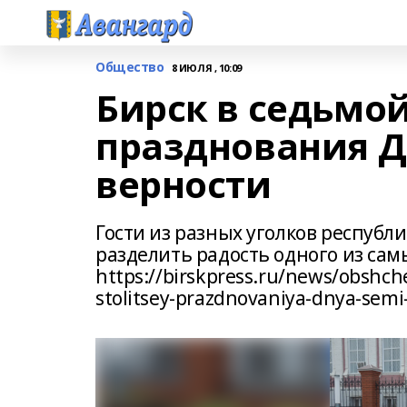
Общество
8 ИЮЛЯ , 10:09
Бирск в седьмой
празднования Д
верности
Гости из разных уголков респуб
разделить радость одного из са
https://birskpress.ru/news/obshche
stolitsey-prazdnovaniya-dnya-semi-