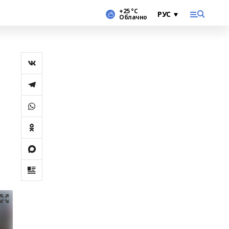
+25 °С
Облачно