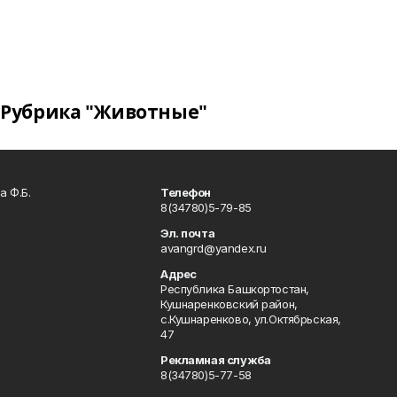
Рубрика "Животные"
а Ф.Б.
Телефон
8(34780)5-79-85
Эл. почта
avangrd@yandex.ru
Адрес
Республика Башкортостан,
Кушнаренковский район,
с.Кушнаренково, ул.Октябрьская,
47
Рекламная служба
8(34780)5-77-58