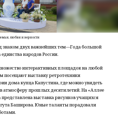
семьи, любви и верности
од знаком двух важнейших тем—Года большой
 единства народов России.
 множество интерактивных площадок на любой
ием посещают выставку ретротехники
ии дома купца Капустина, где можно увидеть
в атмосферу прошлых десятилетий. На «Аллее
а представлена выставка рисунков учащихся
сгута Баширова. Юные таланты порадовали
ботами.