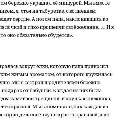
отом бережно украшал её мишурой. Мы вместе
иком, я, стоя на табуретке, с волнением
пещет сердце. А потом папа, наклонившись ко
 палочкой и тихо прошепчи своё желание…». И я
что оно обязательно сбудется».
иралась вокруг ёлки, которую папа приносил
рпким живым ароматом, от которого кружилась
душе. Мы с сестрой и родителями бережно
подарок от бабушки. Каждая из них была
 едва заметной трещиной, и хрупкая снежинка,
йся краской. Мы вспоминали, как каждая из
истории делали ёлку не просто красивой, а по-