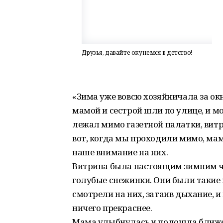
Друзья, давайте окунемся в детство!
«Зима уже вовсю хозяйничала за окн
мамой и сестрой шли по улице, и 
лежал мимо газетной палатки, вит
вот, когда мы проходили мимо, ма
наше внимание на них.
Витрина была настоящим зимним ч
голубые снежинки. Они были такие 
смотрели на них, затаив дыхание, и
ничего прекраснее.
Мама улыбнулась и подошла ближе.