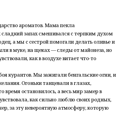
царство ароматов. Мама пекла
х сладкий запах смешивался с терпким духом
дец, а мы с сестрой помогали делать оливье и
ли в муке, на щеках — следы от майонеза, но
ствовали, как в воздухе витает что-то
я курантов. Мы зажигали бенгальские огни, и
елания. Огоньки танцевали в глазах,
то время остановилось, а весь мир замер в
чувствовала, как сильно люблю своих родных,
чер, за эту невероятную атмосферу, которую