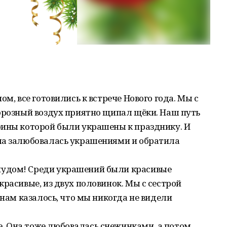
ом, все готовились к встрече Нового года. Мы с
морозный воздух приятно щипал щёки. Наш путь
рины которой были украшены к празднику. И
ма залюбовалась украшениями и обратила
удом! Среди украшений были красивые
красивые, из двух половинок. Мы с сестрой
 нам казалось, что мы никогда не видели
 Она тоже любовалась снежинками, а потом,