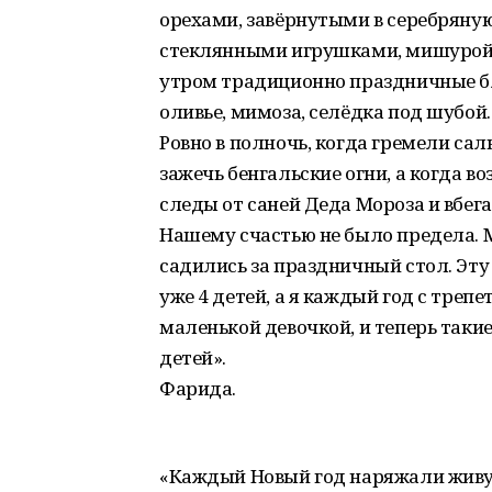
орехами, завёрнутыми в серебряну
стеклянными игрушками, мишурой и
утром традиционно праздничные б
оливье, мимоза, селёдка под шубой.
Ровно в полночь, когда гремели са
зажечь бенгальские огни, а когда в
следы от саней Деда Мороза и вбег
Нашему счастью не было предела. 
садились за праздничный стол. Эту
уже 4 детей, а я каждый год с трепе
маленькой девочкой, и теперь таки
детей».
Фарида.
«Каждый Новый год наряжали живу