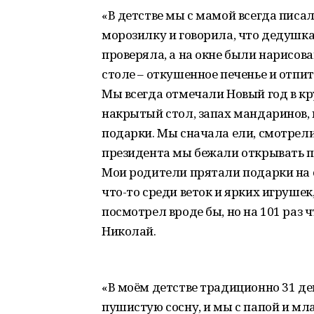
«В детстве мы с мамой всегда писа
морозилку и говорила, что дедушка 
проверяла, а на окне были нарисова
столе – откушенное печенье и отпи
Мы всегда отмечали Новый год в кру
накрытый стол, запах мандаринов, п
подарки. Мы сначала ели, смотрел
президента мы бежали открывать по
Мои родители прятали подарки на с
что-то среди веток и ярких игрушек,
посмотрел вроде бы, но на 101 раз 
Николай.
«В моём детстве традиционно 31 де
пушистую сосну, и мы с папой и м