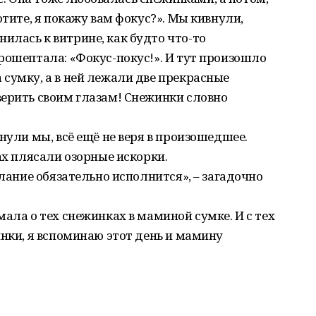
отите, я покажу вам фокус?». Мы кивнули,
лась к витрине, как будто что-то
рошептала: «Фокус-покус!». И тут произошло
сумку, а в ней лежали две прекрасные
верить своим глазам! Снежинки словно
нули мы, всё ещё не веря в произошедшее.
ах плясали озорные искорки.
елание обязательно исполнится», – загадочно
ала о тех снежинках в маминой сумке. И с тех
инки, я вспоминаю этот день и мамину