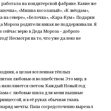
работала на кондитерской фабрике. Какие же
апочка», «Мишка косолапый», «К звёздам»,
 на севере», «Белочка», «Кара-Кум». Подарки
еда Мороза родители никак не поддерживали. Я
Я и сейчас верю в Деда Мороза – доброго
од! Несмотря на то, что уже далеко не
аздник, а целая вселенная тёплых
итан любовью и волшебством. Это мир, в
а наполняется светом. Каждый Новый год
 Мама с любовью шила для меня пышные
ринцессой, и в её руках обычная ткань
 наряд мечты. Папа сосредоточенно вырезал