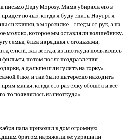
ли письмо Деду Морозу. Мама убирала его в
придёт ночью, когда я буду спать. Наутро я
ны снежинки, в морозилке – следы от рук, а на
тое молоко, которое мы оставляли волшебнику.
гу семьи, ёлка нарядная с огоньками,
од ёлкой, как всегда, из ниоткуда появлялись
и фильмы, потом после поздравления
дарки, а дальше шли гулять на горку».
амой ёлке, и так было интересно находить
 прям магия, когда сто раз ёлку обошёл и всё
что-то появлялось из ниоткуда».
кабря папа привозил в дом огромную
ладшим братом наряжали её: украшали