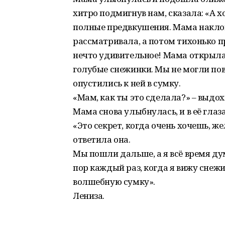
хитро подмигнув нам, сказала: «А х
полные предвкушения. Мама наклони
рассматривала, а потом тихонько п
нечто удивительное! Мама открыла 
голубые снежинки. Мы не могли по
опустились к ней в сумку.
«Мам, как ты это сделала?» – выдох
Мама снова улыбнулась, и в её глаз
«Это секрет, когда очень хочешь, ж
ответила она.
Мы пошли дальше, а я всё время дум
пор каждый раз, когда я вижу снеж
волшебную сумку».
Лениза.