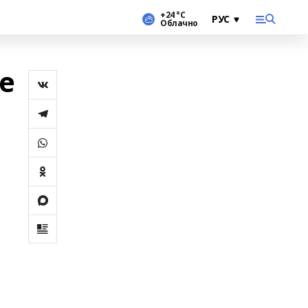
+24 °С
Облачно
е