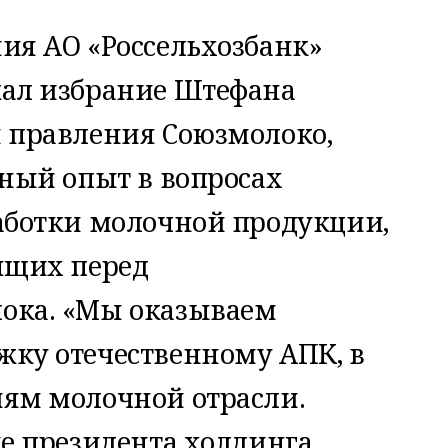
ия АО «Россельхозбанк»
жал избрание Штефана
 правления Союзмолоко,
ьный опыт в вопросах
аботки молочной продукции,
ящих перед
ока. «Мы оказываем
жку отечественному АПК, в
иям молочной отрасли.
ие президента холдинга