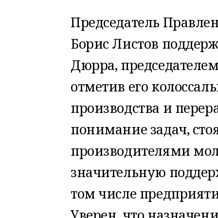
Председатель Правлен
Борис Листов поддер
Дюрра, председателем
отметив его колоссал
производства и перер
понимание задач, сто
производителями мол
значительную поддер
том числе предприят
Уверен, что назначен