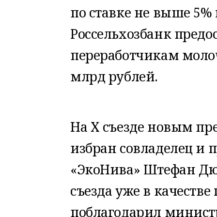
по ставке не выше 5% 
Россельхозбанк предо
переработчикам молоч
млрд рублей.
На X съезде новым пр
избран совладелец и 
«ЭкоНива» Штефан Дю
съезда уже в качестве 
поблагодарил министр