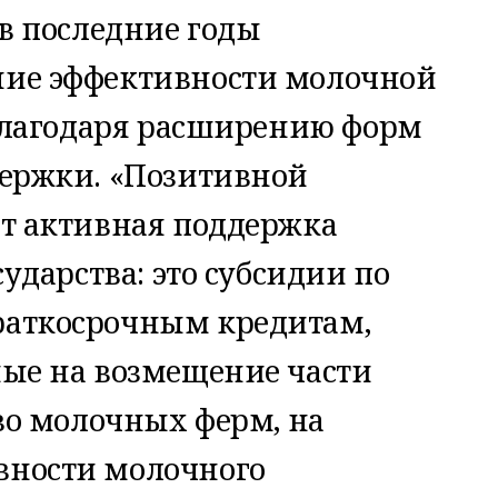
 в последние годы
ие эффективности молочной
 благодаря расширению форм
держки. «Позитивной
ет активная поддержка
сударства: это субсидии по
аткосрочным кредитам,
ные на возмещение части
тво молочных ферм, на
ности молочного