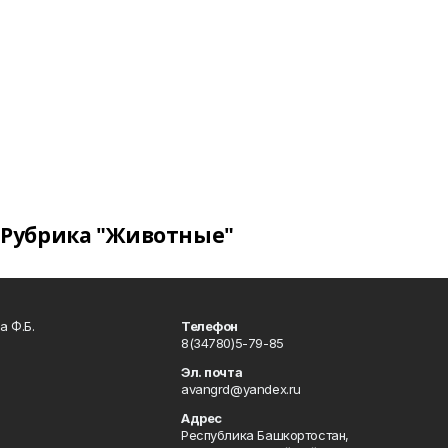
Рубрика "Животные"
а Ф.Б.
Телефон
8(34780)5-79-85
Эл. почта
avangrd@yandex.ru
Адрес
Республика Башкортостан,