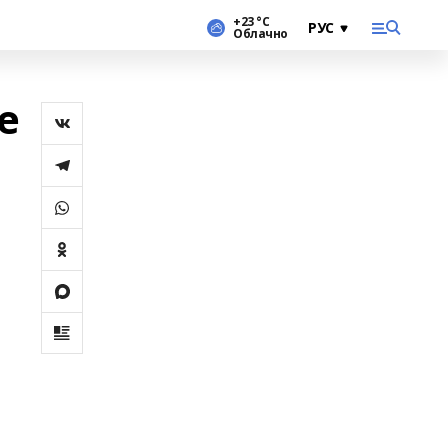
+23 °С
Облачно
е