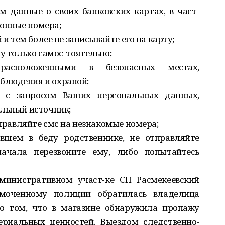
 данные о своих банковских картах, в част-
онные номера;
 и тем более не записывайте его на карту;
у только самос-тоятельно;
 расположенными в безопасных местах,
блюдения и охраной;
 с запросом Ваших персональных данных,
альный источник;
тправляйте смс на незнакомые номера;
вшем в беду родственнике, не отправляйте
начала перезвоните ему, либо попытайтесь
министративном участ-ке СП Расмекеевский
омоченному полиции обратилась владелица
 о том, что в магазине обнаружила пропажу
ериальных ценностей. Выездом следственно-