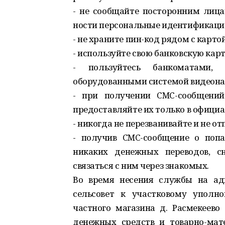
- не сообщайте посторонним лицам
ности персональные идентификаци
- не храните пин-код рядом с картой
- используйте свою банковскую карт
- пользуйтесь банкоматами,
оборудованными системой видеона
- при получении CMC-сообщений
предоставляйте их только в офици
- никогда не перезванивайте и не о
- получив CMC-сообщение о попа
никаких денежных переводов, с
связаться с ним через знакомых.
Во время несения службы на ад
сельсовет к участковому уполн
частного магазина д. Расмекеево
денежных средств и товарно-мат