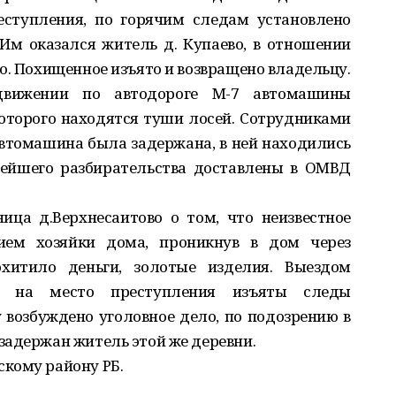
еступления, по горячим следам установлено
Им оказался житель д. Купаево, в отношении
о. Похищенное изъято и возвращено владельцу.
движении по автодороге М-7 автомашины
оторого находятся туши лосей. Сотрудниками
томашина была задержана, в ней находились
нейшего разбирательства доставлены в ОМВД
ица д.Верхнесаитово о том, что неизвестное
вием хозяйки дома, проникнув в дом через
охитило деньги, золотые изделия. Выездом
пы на место преступления изъяты следы
 возбуждено уголовное дело, по подозрению в
задержан житель этой же деревни.
кому району РБ.