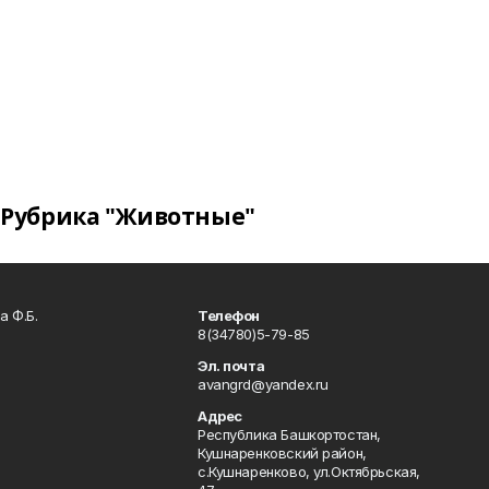
Рубрика "Животные"
а Ф.Б.
Телефон
8(34780)5-79-85
Эл. почта
avangrd@yandex.ru
Адрес
Республика Башкортостан,
Кушнаренковский район,
с.Кушнаренково, ул.Октябрьская,