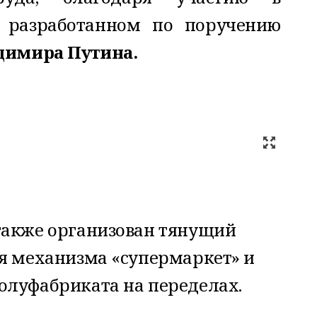
, разработанном по поручению
димира Путина.
также организован тянущий
ия механизма «супермаркет» и
олуфабриката на переделах.