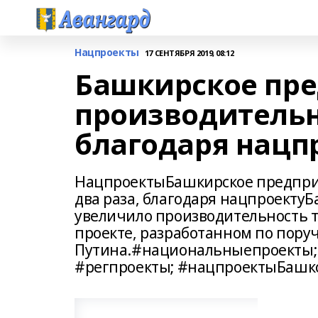
Нацпроекты
17 СЕНТЯБРЯ 2019, 08:12
Башкирское пре
производительно
благодаря нацп
НацпроектыБашкирское предприя
два раза, благодаря нацпроекту 
увеличило производительность т
проекте, разработанном по пор
Путина.#национальныепроекты;
#регпроекты; #нацпроектыБашк