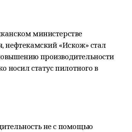
иканском министерстве
я, нефтекамский «Искож» стал
 повышению производительности
ко носил статус пилотного в
дительность не с помощью