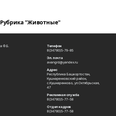
Рубрика "Животные"
а Ф.Б.
Телефон
8(34780)5-79-85
Эл. почта
avangrd@yandex.ru
Адрес
Республика Башкортостан,
Кушнаренковский район,
с.Кушнаренково, ул.Октябрьская,
47
Рекламная служба
8(34780)5-77-58
Отдел кадров
8(34780)5-77-58