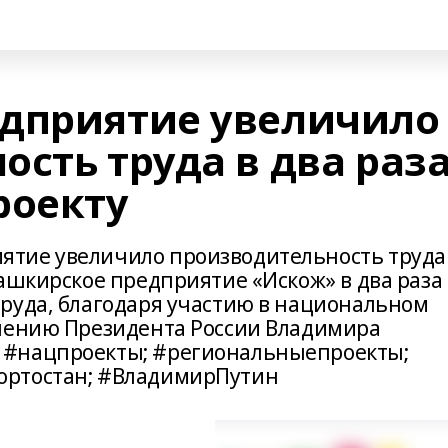
дприятие увеличило
сть труда в два раза
роекту
тие увеличило производительность труда
Башкирское предприятие «Искож» в два раза
руда, благодаря участию в национальном
учению Президента России Владимира
 #нацпроекты; #региональныепроекты;
ортостан; #ВладимирПутин