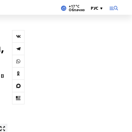
+17 °С
Облачно
,
 в