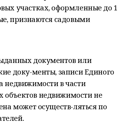
овых участках, оформленные до 1
лые, признаются садовыми
выданных документов или
кие доку-менты, записи Единого
а недвижимости в части
 объектов недвижимости не
мена может осуществ-ляться по
телей.