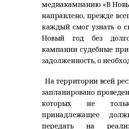
медиакампанию «В Новый
направлено, прежде всег
каждый смог узнать о с
Новый год без долго
кампании судебные прис
задолженность, о необход
На территории всей ре
запланировано проведен
которых не тольк
принадлежащее должн
передать на реал