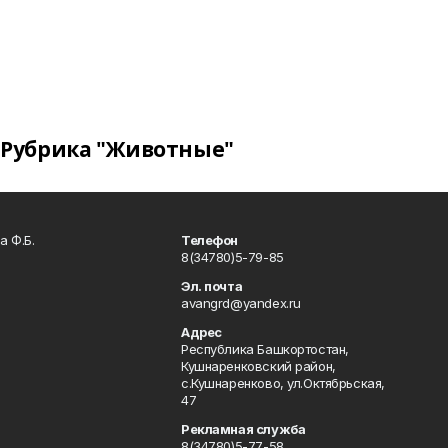
Рубрика "Животные"
а Ф.Б.
Телефон
8(34780)5-79-85
Эл. почта
avangrd@yandex.ru
Адрес
Республика Башкортостан,
Кушнаренковский район,
с.Кушнаренково, ул.Октябрьская,
47
Рекламная служба
8(34780)5-77-58