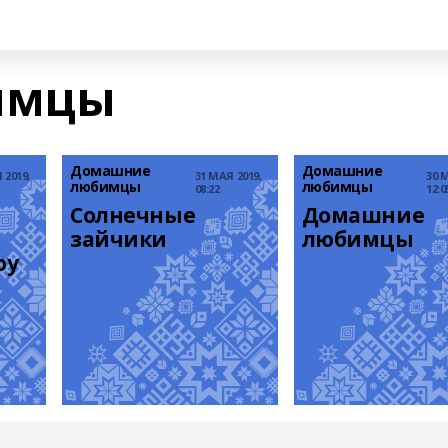
имцы
Домашние
Домашние
 2019,
31 МАЯ 2019,
30 
любимцы
любимцы
08:22
12:0
Солнечные 
Домашние 
зайчики﻿
любимцы
у ﻿