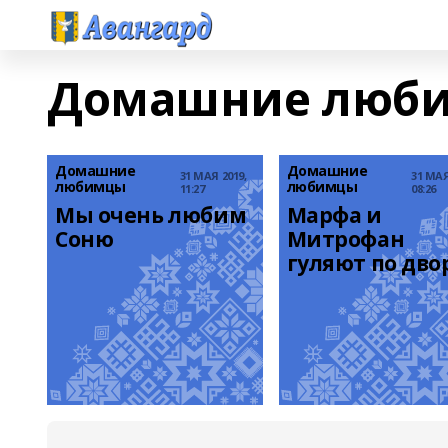
Домашние люб
Домашние
Домашние
31 МАЯ 2019,
31 МАЯ
любимцы
любимцы
11:27
08:26
Мы очень любим 
Марфа и 
Соню
Митрофан 
гуляют по двор