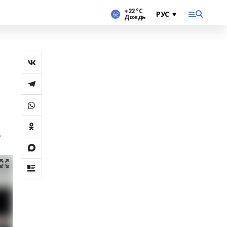
+22 °С
Дождь
.