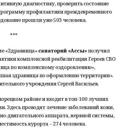
нитивную диагностику, проверить состояние
 программу профилактики преждевременного
едование прошли уже 503 человека.
***
уме «Здравница»
санаторий «Ассы»
получил
актики комплексной реабилитации Героев СВО
вница по комплексному оздоровлению»,
чшая здравница по оформлению территории».
ительного учреждения Сергей Васильев.
лорецком районе и входит в топ-100 лучших
и. Здесь проводят лечение заболеваний кожи,
но-двигательного аппарата, нервной системы,
естимость курорта – 274 человека.