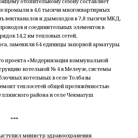
тоящему отопительному сезону составляет
же промыли в 4,6 тысячи многоквартирных
ь вентканалов и дымоходов в 7,8 тысячи МКД,
проводов и соединительных элементов в
рядок 14,2 км тепловых сетей,
оса, заменили 64 единицы запорной арматуры.
ого проекта «Модернизация коммунальной
рукцию котельной № 4 в Мелеузе, системы
 блочных котельных в селе Толбазы
премонт теплосетей общей протяжённостью
буллинского района и селе Чекмагуш
***
выступил министр здравоохранения