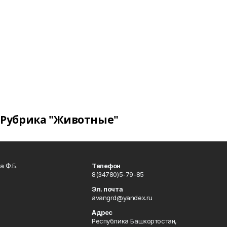
Рубрика "Животные"
а Ф.Б.
Телефон
8(34780)5-79-85
Эл. почта
avangrd@yandex.ru
Адрес
Республика Башкортостан,