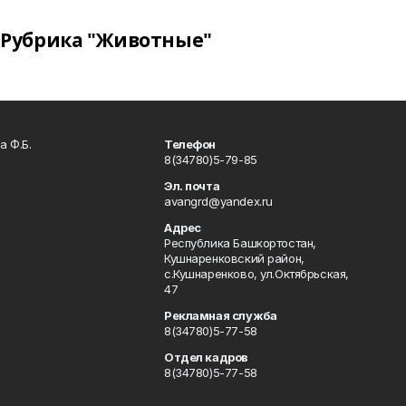
Рубрика "Животные"
а Ф.Б.
Телефон
8(34780)5-79-85
Эл. почта
avangrd@yandex.ru
Адрес
Республика Башкортостан,
Кушнаренковский район,
с.Кушнаренково, ул.Октябрьская,
47
Рекламная служба
8(34780)5-77-58
Отдел кадров
8(34780)5-77-58