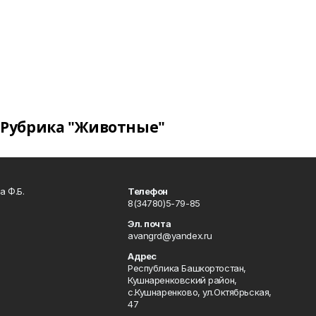
Рубрика "Животные"
а Ф.Б.
Телефон
8(34780)5-79-85
Эл. почта
avangrd@yandex.ru
Адрес
Республика Башкортостан,
Кушнаренковский район,
с.Кушнаренково, ул.Октябрьская,
47