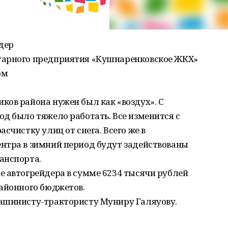
дер
тарного предприятия «Кушнаренковское ЖКХ»
ом
ков района нужен был как «воздух». С
д было тяжело работать. Все изменится с
счистку улиц от снега. Всего же в
нтра в зимний период будут задействованы
анспорта.
е автогрейдера в сумме 6234 тысячи рублей
районного бюджетов.
ашинисту-трактористу Муниру Галяуову.