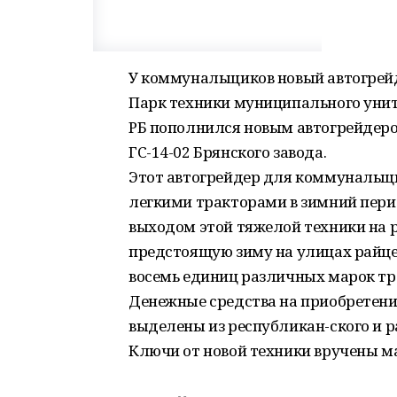
У коммунальщиков новый автогрей
Парк техники муниципального уни
РБ пополнился новым автогрейдер
ГС-14-02 Брянского завода.
Этот автогрейдер для коммунальщи
легкими тракторами в зимний перио
выходом этой тяжелой техники на ра
предстоящую зиму на улицах райце
восемь единиц различных марок тр
Денежные средства на приобретени
выделены из республикан-ского и 
Ключи от новой техники вручены м