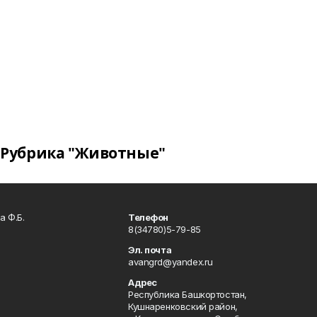
Рубрика "Животные"
а Ф.Б.
Телефон
8(34780)5-79-85
Эл. почта
avangrd@yandex.ru
Адрес
Республика Башкортостан,
Кушнаренковский район,