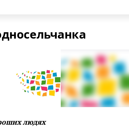
односельчанка
роших людях