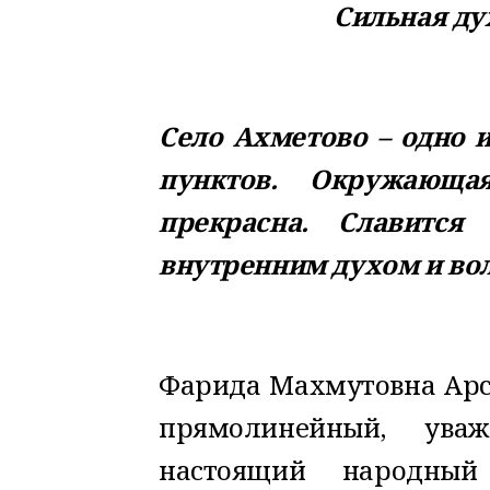
Сильная ду
Село Ахметово – одно 
пунктов. Окружающа
прекрасна. Славитс
внутренним духом и во
Фарида Махмутовна Арсл
прямолинейный, ува
настоящий народный