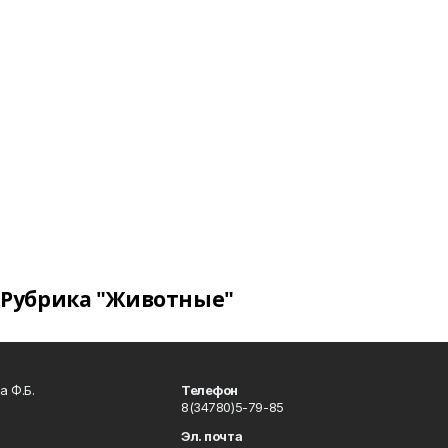
Рубрика "Животные"
а Ф.Б.
Телефон
8(34780)5-79-85
Эл. почта