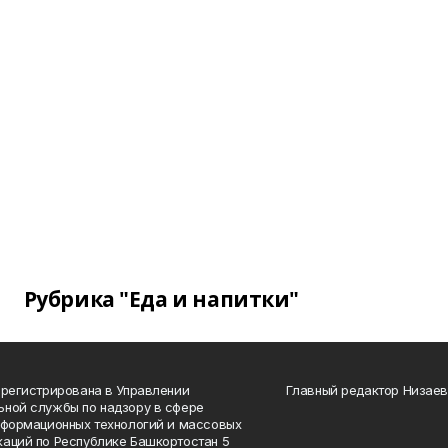
Рубрика "Еда и напитки"
арегистрирована в Управлении
Главный редактор Низаев
ной службы по надзору в сфере
нформационных технологий и массовых
аций по Республике Башкортостан 5