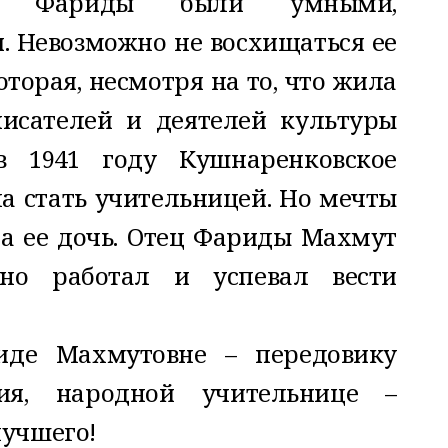
ели Фариды были умными,
 Невозможно не восхищаться ее
торая, несмотря на то, что жила
писателей и деятелей культуры
в 1941 году Кушнаренковское
а стать учительницей. Но мечты
а ее дочь. Отец Фариды Махмут
ьно работал и успевал вести
иде Махмутовне – передовику
ния, народной учительнице –
лучшего!