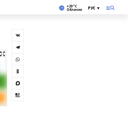
+29 °С
Облачно