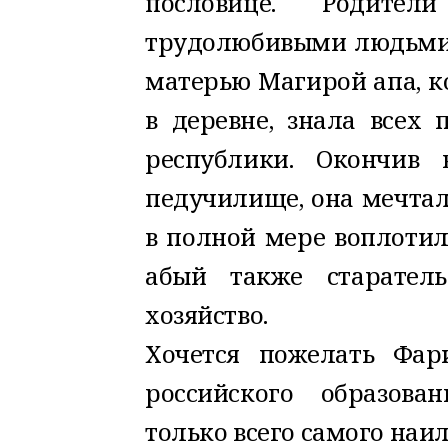
пословице. Родит
трудолюбивыми людьми.
матерью Магирой апа, ко
в деревне, знала всех 
республики. Окончив 
педучилище, она мечтал
в полной мере воплотил
абый также старател
хозяйство.
Хочется пожелать Фар
российского образова
только всего самого наи