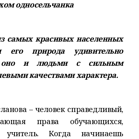
хом односельчанка
из самых красивых населенных
я его природа удивительно
я оно и людьми с сильным
левыми качествами характера.
анова – человек справедливый,
жающая права обучающихся,
 учитель. Когда начинаешь