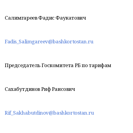
Салимгареев Фадис Фаукатович
Fadis_Salimgareev@bashkortostan.ru
Председатель Госкомитета РБ по тарифам
Сахабутдинов Риф Раисович
Rif_Sakhabutdinov@bashkortostan.ru