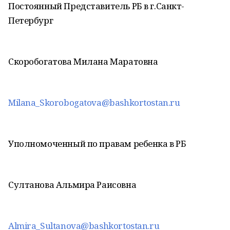
Постоянный Представитель РБ в г.Санкт-
Петербург
Скоробогатова Милана Маратовна
Milana_Skorobogatova@bashkortostan.ru
Уполномоченный по правам ребенка в РБ
Султанова Альмира Раисовна
Almira_Sultanova@bashkortostan.ru