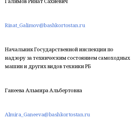
Галимов Ринат Сахиевич
Rinat_Galimov@bashkortostan.ru
Начальник Государственной инспекции по
надзору за техническим состоянием самоходных
машин и других видов техники РБ
Ганеева Альмира Альбертовна
Almira_Ganeeva@bashkortostan.ru