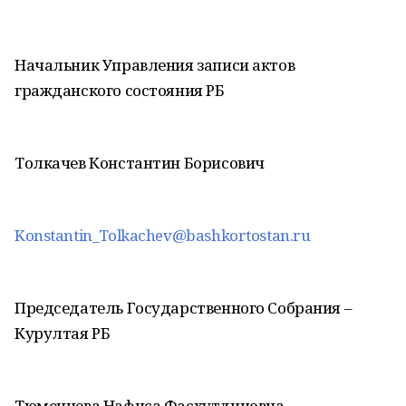
Начальник Управления записи актов
гражданского состояния РБ
Толкачев Константин Борисович
Konstantin_Tolkachev@bashkortostan.ru
Председатель Государственного Собрания –
Курултая РБ
Тюменцева Нафиса Фасхутдиновна