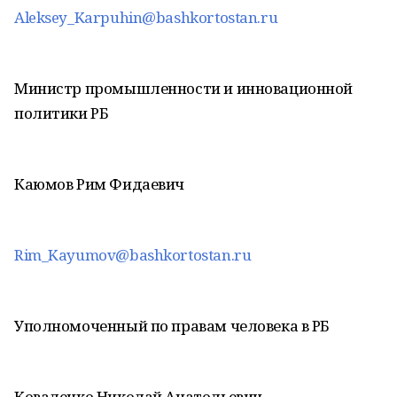
Aleksey_Karpuhin@bashkortostan.ru
Министр промышленности и инновационной
политики РБ
Каюмов Рим Фидаевич
Rim_Kayumov@bashkortostan.ru
Уполномоченный по правам человека в РБ
Коваленко Николай Анатольевич