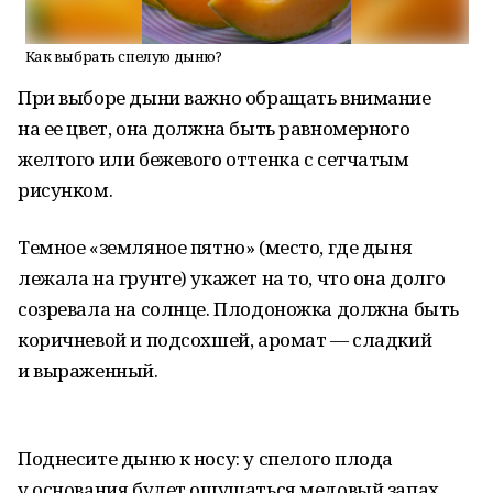
Как выбрать спелую дыню?
При выборе дыни важно обращать внимание
на ее цвет, она должна быть равномерного
желтого или бежевого оттенка с сетчатым
рисунком.
Темное «земляное пятно» (место, где дыня
лежала на грунте) укажет на то, что она долго
созревала на солнце. Плодоножка должна быть
коричневой и подсохшей, аромат — сладкий
и выраженный.
Поднесите дыню к носу: у спелого плода
у основания будет ощущаться медовый запах.